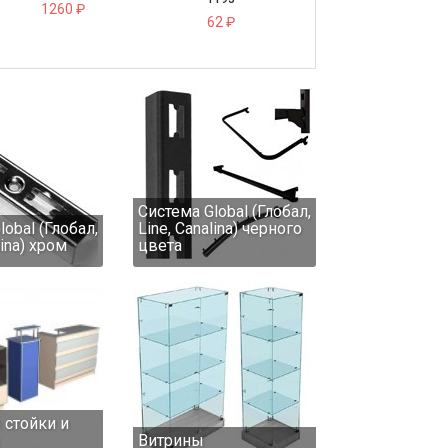
1000 ₽
890 ₽
Система Global (Глобал,
obal (Глобал,
Line, Canalina) черного
lina) хром
цвета
 стойки и
Витрины