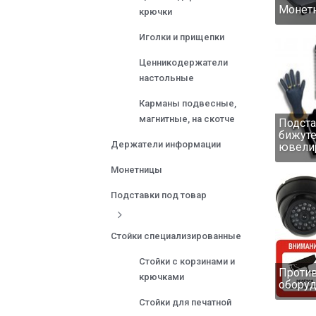
Монет
крючки
Иголки и прищепки
Ценникодержатели
настольные
Карманы подвесные,
магнитные, на скотче
Подста
бижуте
Держатели информации
ювели
Монетницы
Подставки под товар
Стойки специализированные
Стойки с корзинами и
Проти
крючками
обору
Стойки для печатной