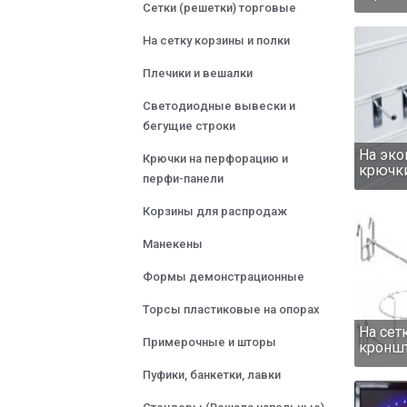
Сетки (решетки) торговые
На сетку корзины и полки
Плечики и вешалки
Светодиодные вывески и
бегущие строки
На эко
Крючки на перфорацию и
крючк
перфи-панели
Корзины для распродаж
Манекены
Формы демонстрационные
Торсы пластиковые на опорах
На сет
Примерочные и шторы
кронш
Пуфики, банкетки, лавки