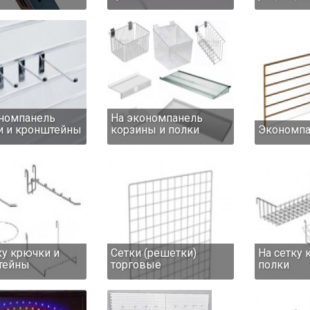
номпанель
На экономпанель
и и кронштейны
корзины и полки
Экономпа
ку крючки и
Сетки (решетки)
На сетку 
тейны
торговые
полки