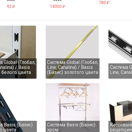
8500 ₽
60 ₽
 Global (Глобал,
Система Global (Глобал,
analina) / Basis
Line, Canalina) / Basis
Система Gl
) белого цвета
(Базис) золотого цвета
Line, Cana
а Basis (Базис)
Система Basis (Базис)
Кассовые
о цвета
хром
рецепции