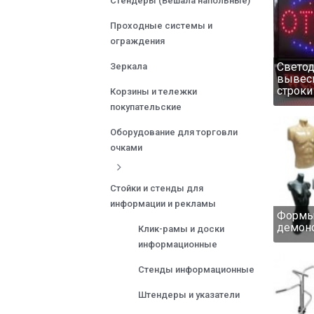
Стендеры (Вешала напольные)
Проходные системы и
ограждения
Свето
Зеркала
вывеск
строки
Корзины и тележки
покупательские
Оборудование для торговли
очками
Стойки и стенды для
информации и рекламы
Форм
демон
Клик-рамы и доски
информационные
Стенды информационные
Штендеры и указатели