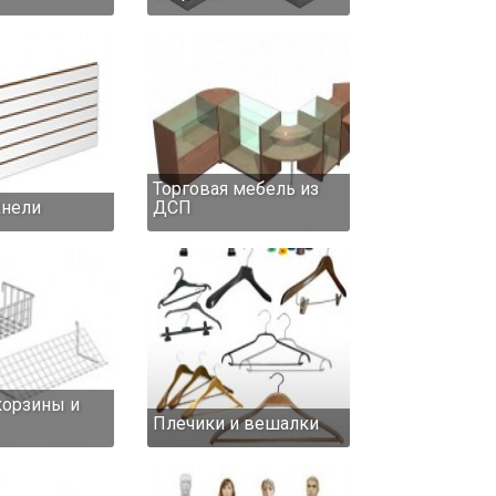
Торговая мебель из
нели
ДСП
корзины и
Плечики и вешалки