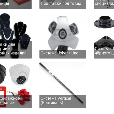
ницы
Подставки под товар
специали
вки для
рии и
Система J
рных изделий
Система Joker / Uno
чёрного ц
вокражное
Система Vertical
дование
(Вертикаль)