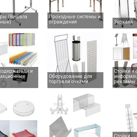
ры (Вешала
Проходные системы и
ные)
ограждения
Зеркала
одержатели и
Стойки и 
мационные
Оборудование для
информац
торговли очками
рекламы
Стойки