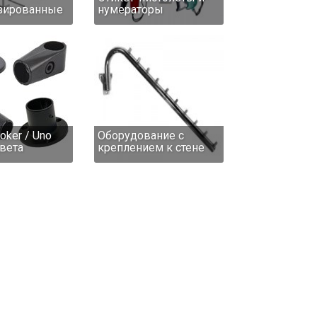
зированные
нумераторы
oker / Uno
Оборудование с
вета
креплением к стене