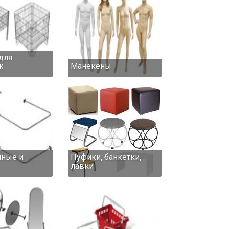
для
ж
Манекены
ные и
Пуфики, банкетки,
лавки