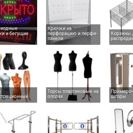
диодные
Крючки на
и и бегущие
перфорацию и перфи-
Корзины 
панели
распрода
ы
Торсы пластиковые на
Примероч
страционные
опорах
шторы