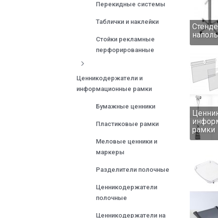
Перекидные системы
Таблички и наклейки
Стенде
наполь
Стойки рекламные
перфорированные
Ценникодержатели и
информационные рамки
Бумажные ценники
Ценник
инфор
Пластиковые рамки
рамки
Меловые ценники и
маркеры
Разделители полочные
Ценникодержатели
полочные
Ценникодержатели на