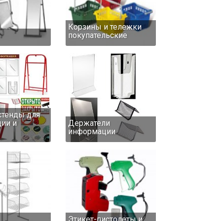
Корзины и тележки
покупательские
стенды для
ии и
Держатели
информации
Этикет-пистолеты и