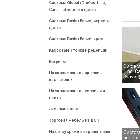
Система Global (Глобал, Line,
Canalina) черного цвета
Система Basis (Базис) черного
цвета
Система Basis (Базис) хром
Кассовые стойки и рецепции
Витрины
Система
Line, C
На экономпанель крючки и
(Базис
кронштейны
На экономпанель корзины и
полки
Экономпанели
Торговая мебель из ДСП
На сетку крючки и кронштейны
Систем
черног