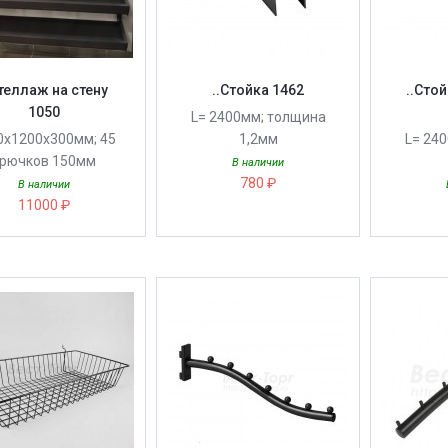
Стеллаж на стену
..Стойка 1462
..Сто
1050
L= 2400мм; толщина
0х1200х300мм; 45
1,2мм
L= 24
рючков 150мм
В наличии
780 ₽
В наличии
11000 ₽