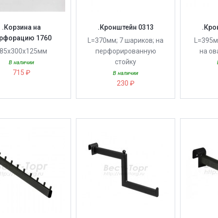
.Корзина на
.Кронштейн 0313
.Кро
рфорацию 1760
L=370мм; 7 шариков; на
L=395м
85х300х125мм
перфорированную
на ов
стойку
В наличии
715 ₽
В наличии
230 ₽