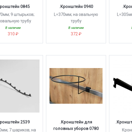
Кронштейн 0845
.Кронштейн 0940
.Кро
0мм; 9 штырьков;
L=370мм; на овальную
L=305м
 овальную трубу
трубу
В наличии
В наличии
310 ₽
372 ₽
Кронштейн 2539
.Кронштейн для
.Кроншт
головных уборов 0780
0мм; 7 шариков; на
Крон