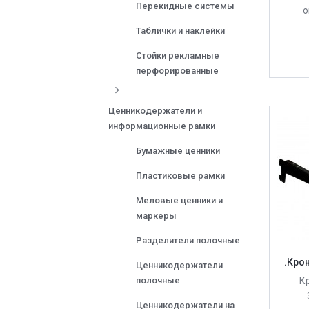
Перекидные системы
о
Таблички и наклейки
Стойки рекламные
перфорированные
Ценникодержатели и
информационные рамки
Бумажные ценники
Пластиковые рамки
Меловые ценники и
маркеры
Разделители полочные
.Кро
Ценникодержатели
полочные
К
Ценникодержатели на