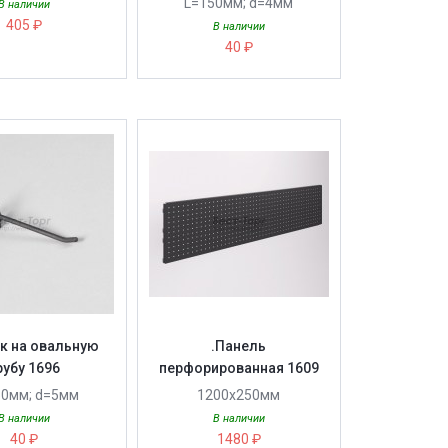
L=150мм; d=4мм
В наличии
405 ₽
В наличии
40 ₽
к на овальную
.Панель
рубу 1696
перфорированная 1609
50мм; d=5мм
1200х250мм
В наличии
В наличии
40 ₽
1480 ₽