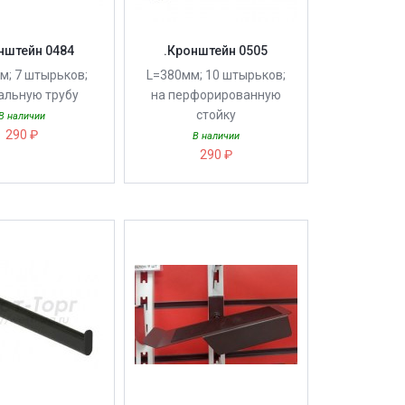
нштейн 0484
.Кронштейн 0505
м; 7 штырьков;
L=380мм; 10 штырьков;
альную трубу
на перфорированную
стойку
В наличии
290 ₽
В наличии
290 ₽