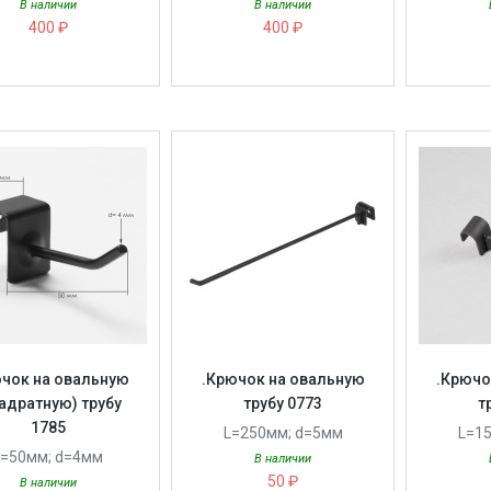
В наличии
В наличии
400 ₽
400 ₽
ючок на овальную
.Крючок на овальную
.Крючо
адратную) трубу
трубу 0773
т
1785
L=250мм; d=5мм
L=1
L=50мм; d=4мм
В наличии
50 ₽
В наличии