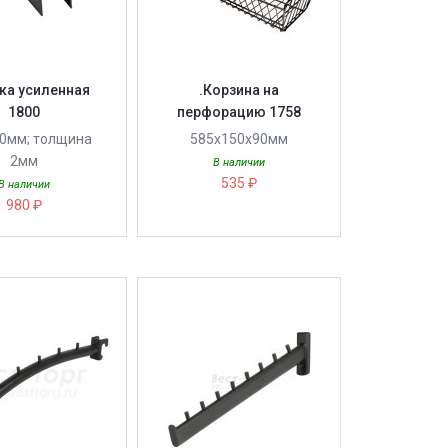
йка усиленная
.Корзина на
1800
перфорацию 1758
00мм; толщина
585х150х90мм
2мм
В наличии
535 ₽
В наличии
980 ₽