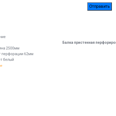
ние
Балка пристенная перфориро
ина 2500мм
 перфорации 62мм
т белый
аз