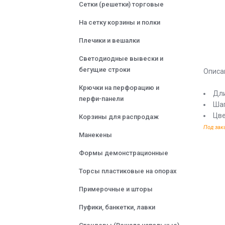
Сетки (решетки) торговые
На сетку корзины и полки
Плечики и вешалки
Светодиодные вывески и
бегущие строки
Описа
Крючки на перфорацию и
Дл
перфи-панели
Шаг
Цве
Корзины для распродаж
Под зак
Манекены
Формы демонстрационные
Торсы пластиковые на опорах
Примерочные и шторы
Пуфики, банкетки, лавки