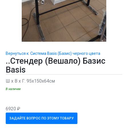
Вернуться к: Система Basis (Базис) черного цвета
..Стендер (Вешало) Базис
Basis
Ш х В х Г: 95х150х64см
В наличии
6920 ₽
ЗАДАЙТЕ ВОПРОС ПО ЭТОМУ ТОВАРУ