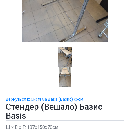
Вернуться к: Система Basis (Базис) хром
Стендер (Вешало) Базис
Basis
Ш х В х Г: 187х150х70см