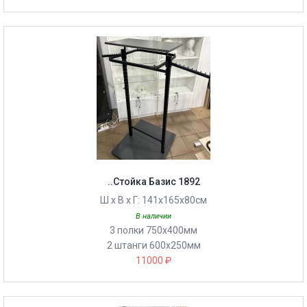
..Стойка Базис 1892
Ш х В х Г: 141х165х80см
В наличии
3 полки 750х400мм
2 штанги 600х250мм
11000 ₽