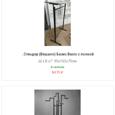
..Стендер (Вешало) Базис Basis с полкой
Ш х В х Г: 95х165х70см
В наличии
8470 ₽