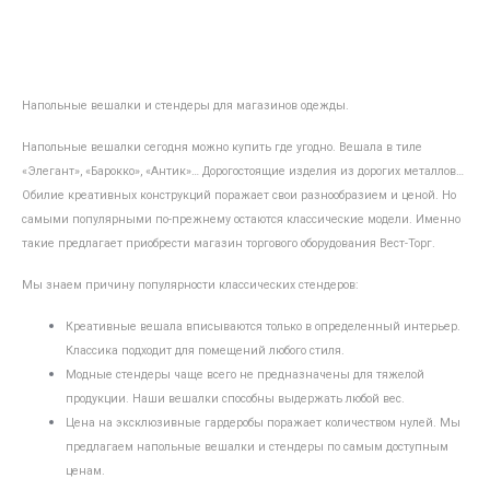
Напольные вешалки и стендеры для магазинов одежды.
Напольные вешалки сегодня можно купить где угодно. Вешала в тиле
«Элегант», «Барокко», «Антик»… Дорогостоящие изделия из дорогих металлов…
Обилие креативных конструкций поражает свои разнообразием и ценой. Но
самыми популярными по-прежнему остаются классические модели. Именно
такие предлагает приобрести магазин торгового оборудования Вест-Торг.
Мы знаем причину популярности классических стендеров:
Креативные вешала вписываются только в определенный интерьер.
Классика подходит для помещений любого стиля.
Модные стендеры чаще всего не предназначены для тяжелой
продукции. Наши вешалки способны выдержать любой вес.
Цена на эксклюзивные гардеробы поражает количеством нулей. Мы
предлагаем напольные вешалки и стендеры по самым доступным
ценам.