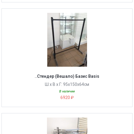
..Стендер (Вешало) Базис Basis
Ш х В х Г: 95х150х64см
В наличии
6920 ₽