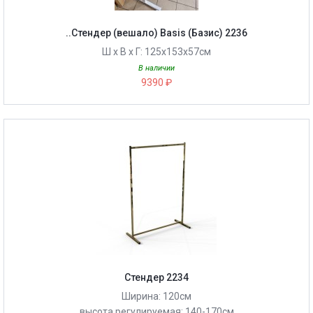
..Стендер (вешало) Basis (Базис) 2236
Ш х В х Г: 125х153х57см
В наличии
9390 ₽
Стендер 2234
Ширина: 120см
высота регулируемая: 140-170см