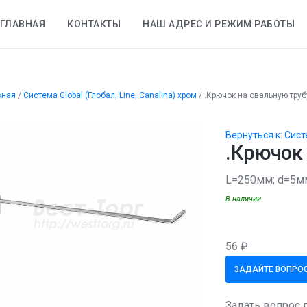
ГЛАВНАЯ
КОНТАКТЫ
НАШ АДРЕС И РЕЖИМ РАБОТЫ
вная
/
Система Global (Глобал, Line, Canalina) хром
/
.Крючок на овальную труб
Вернуться к: Систе
.Крючок
L=250мм; d=5м
В наличии
56 ₽
ЗАДАЙТЕ ВОПРОС
Задать вопрос 